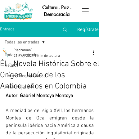
Cultura - Paz -
Democracia
Regístrate
Entrada
Todas las entradas
Piedramaní
Todas las entradas
21 may 2024
1 min de lectura
Él - Novela Histórica Sobre el
Relatos
Orígen Judío de los
Libros Recomendados
Antioqueños en Colombia
Sitios Históricos
Autor: Gabriel Montoya Montoya
A mediadios del siglo XVII, los hermanos 
Montes de Oca emigran desde la 
península ibérica hacia América a causa 
de la persecución inquisitorial originada 