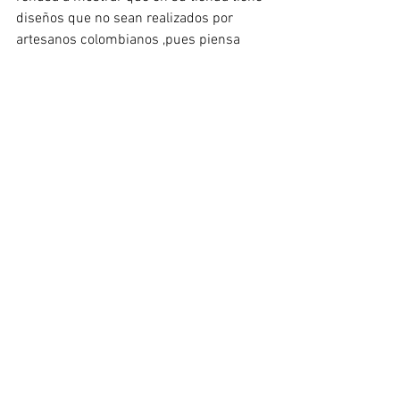
diseños que no sean realizados por 
artesanos colombianos ,pues piensa 
que si lo hace se perdería la identidad y 
no se estaría resguardando el 
patrimonio que se tiene.
Autor
Daniel Jimenez//
Estudiante de Comunicación 
Social
Universidad de Manizales
Relatos