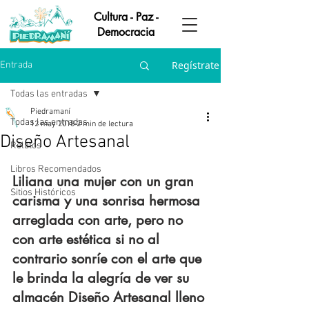
Cultura - Paz -
Democracia
Regístrate
Entrada
Todas las entradas
Piedramaní
Todas las entradas
12 may 2018
2 min de lectura
Diseño Artesanal
Relatos
Libros Recomendados
Liliana una mujer con un gran 
Sitios Históricos
carisma y una sonrisa hermosa 
arreglada con arte, pero no 
con arte estética si no al 
contrario sonríe con el arte que 
le brinda la alegría de ver su 
almacén Diseño Artesanal lleno 