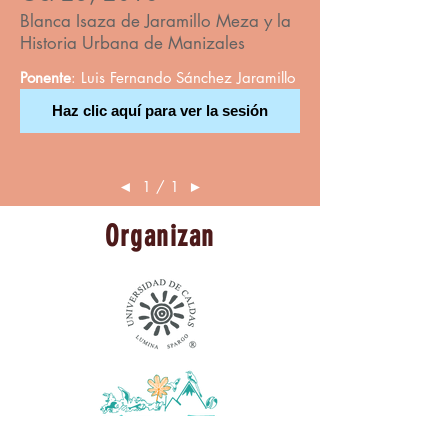
Blanca Isaza de Jaramillo Meza y la
Historia Urbana de Manizales
Ponente
: Luis Fernando Sánchez Jaramillo
Haz clic aquí para ver la sesión
◄
1 / 1
►
Organizan