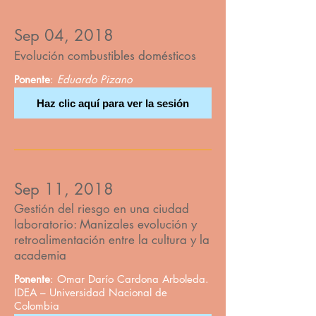
Sep 04, 2018
Evolución combustibles domésticos
Ponente
:
Eduardo Pizano
Haz clic aquí para ver la sesión
Sep 11, 2018
Gestión del riesgo en una ciudad
laboratorio: Manizales evolución y
retroalimentación entre la cultura y la
academia
Ponente
: Omar Darío Cardona Arboleda.
IDEA – Universidad Nacional de
Colombia