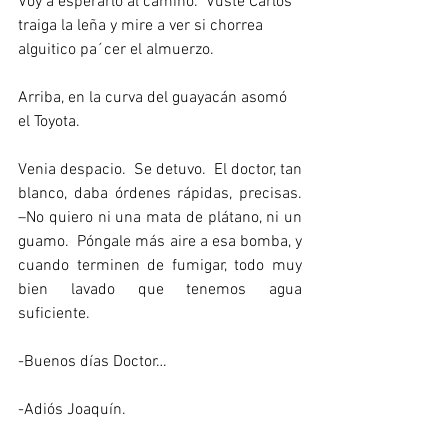
Voy a esperarlo al camino.  Vusté Carlos 
traiga la leña y mire a ver si chorrea 
alguitico pa´cer el almuerzo. 
Arriba, en la curva del guayacán asomó 
el Toyota.   
Venia despacio.  Se detuvo.  El doctor, tan 
blanco, daba órdenes rápidas, precisas. 
–No quiero ni una mata de plátano, ni un 
guamo.  Póngale más aire a esa bomba, y 
cuando terminen de fumigar, todo muy 
bien lavado que tenemos agua 
suficiente. 
-Buenos días Doctor… 
-Adiós Joaquín. 