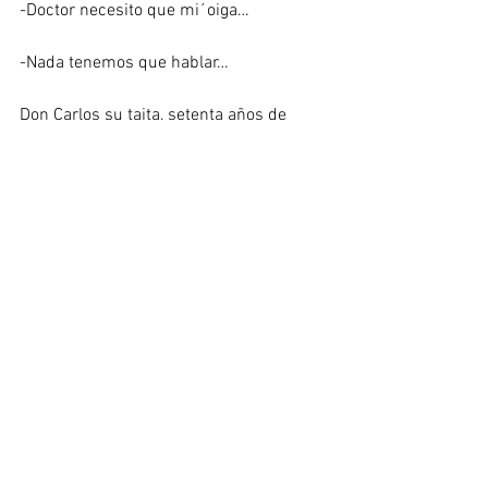
-Doctor necesito que mi´oiga… 
-Nada tenemos que hablar… 
Don Carlos su taita, setenta años de 
lucha, Tinita, los hijos… 
El Doctor no era tan blanco.  Era rojo. La 
mano rápida buscó el machete, pero fue 
más veloz, el prevenido Colt. 
Cuando en la cañada de La Llorona 
retumbó el disparo, el pequeño y leal 
ariete se detuvo. Ya no había ni con qué, 
ni para qué. 
“En valerosa acción, el muy distinguido 
Dr. Arango dio muerte a peligroso 
antisocial que pretendió secuestrarlo.  