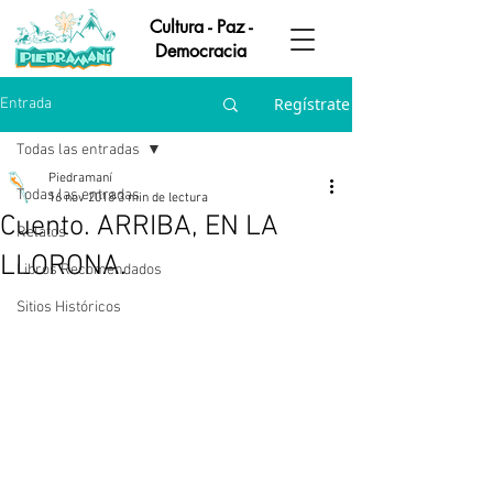
Cultura - Paz -
Democracia
Regístrate
Entrada
Todas las entradas
Piedramaní
Todas las entradas
16 nov 2018
3 min de lectura
Cuento. ARRIBA, EN LA
Relatos
LLORONA.
Libros Recomendados
Sitios Históricos