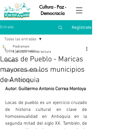
Cultura - Paz -
Democracia
Regístrate
Entrada
Todas las entradas
Piedramaní
Todas las entradas
5 jul 2024
1 min de lectura
Locas de Pueblo - Maricas
Relatos
mayores en los municipios
Libros Recomendados
de Antioquia
Sitios Históricos
Autor: Guillermo Antonio Correa Montoya
Locas de pueblo es un ejercicio cruzado 
de historia cultural en clave de 
homosexualidad en Antioquia en la 
segunda mitad del siglo XX. También, de 