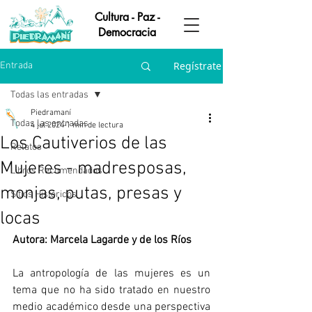
Cultura - Paz -
Democracia
Regístrate
Entrada
Todas las entradas
Piedramaní
Todas las entradas
4 jul 2024
1 min de lectura
Los Cautiverios de las
Relatos
Mujeres - madresposas,
Libros Recomendados
monjas, putas, presas y
Sitios Históricos
locas
Autora: Marcela Lagarde y de los Ríos
La antropología de las mujeres es un 
tema que no ha sido tratado en nuestro 
medio académico desde una perspectiva 