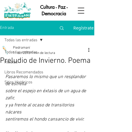
Cultura - Paz -
Democracia
Regístrate
Entrada
Todas las entradas
Piedramaní
Todas las entradas
11 oct 2018
1 min de lectura
Preludio de Invierno. Poema
Relatos
Libros Recomendados
Pasaremos lo mismo que un resplandor 
Sitios Históricos
de estrella
sobre el espejo en éxtasis de un agua de 
zafir,
y ya frente al ocaso de transitorios 
nácares
sentiremos el hondo cansancio de vivir.