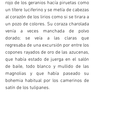
rojo de los geranios hacía piruetas como 
un títere luciferino y se metía de cabezas 
al corazón de los lirios como si se tirara a 
un pozo de colores. Su coraza charolada 
venía a veces manchada de polvo 
dorado; se veía a las claras que 
regresaba de una excursión por entre los 
copones rayados de oro de las azucenas, 
que había estado de juerga en el salón 
de baile, todo blanco y mullido de las 
magnolias y que había paseado su 
bohemia habitual por los camerinos de 
satín de los tulipanes.
Vestido de rigurosa etiqueta, trajeado 
siempre de negro como un caballero del 
Greco, vivía como un artista aventurero 
entre la gloria de las corolas, en la 
armonía perfumada de los jardines, y 