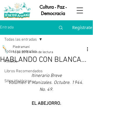
Cultura - Paz -
Democracia
Regístrate
Entrada
Todas las entradas
Piedramaní
Todas las entradas
16 jul 2018
4 min de lectura
HABLANDO CON BLANCA...
Relatos
Libros Recomendados
Itinerario Breve
Sitios Históricos
Volumen V. Manizales. Octubre. 1944. 
No. 49.
EL ABEJORRO.