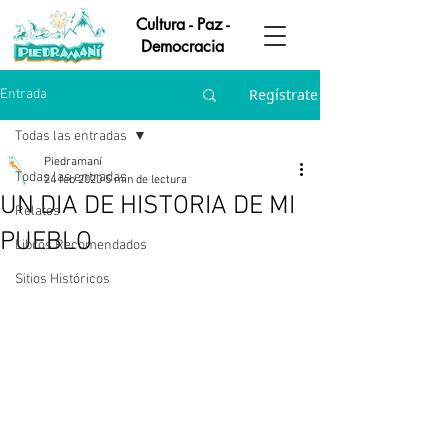
Cultura - Paz -
Democracia
Regístrate
Entrada
Todas las entradas
Piedramaní
Todas las entradas
24 feb 2020
5 min de lectura
UN DIA DE HISTORIA DE MI
Relatos
PUEBLO
Libros Recomendados
Sitios Históricos